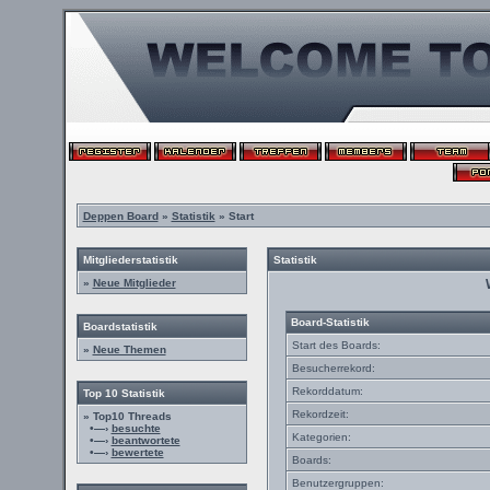
Deppen Board
»
Statistik
» Start
Mitgliederstatistik
Statistik
»
Neue Mitglieder
Board-Statistik
Boardstatistik
Start des Boards:
»
Neue Themen
Besucherrekord:
Rekorddatum:
Top 10 Statistik
Rekordzeit:
» Top10 Threads
•—›
besuchte
Kategorien:
•—›
beantwortete
•—›
bewertete
Boards:
Benutzergruppen: