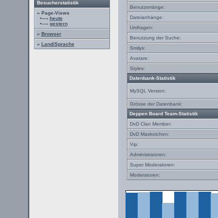
Besucherstatistik
Benutzerränge:
» Page-Views
Dateianhänge:
•—›
heute
•—›
gestern
Umfragen:
»
Browser
Benutzung der Suche:
»
Land/Sprache
Smilys:
Avatare:
Styles:
Datenbank-Statistik
MySQL Version:
Grösse der Datenbank:
Deppen Board Team-Statistik
DvD Clan Member:
DvD Maskotchen:
Vip:
Administratoren:
Super Moderatoren:
Moderatoren: