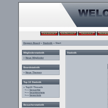
Deppen Board
»
Statistik
» Start
Mitgliederstatistik
Statistik
»
Neue Mitglieder
Boardstatistik
»
Neue Themen
Top 10 Statistik
» Top10 Threads
•—›
besuchte
•—›
beantwortete
•—›
bewertete
Besucherstatistik