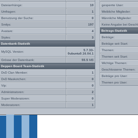
Dateianhänge:
10
gesperrte User:
Umfragen:
1
Weibliche Mitglieder:
Benutzung der Suche:
0
Männliche Mitglieder:
Smilys:
197
Keine Angabe bei Geschl
Beitrags-Statistik
Avatare:
4
Beiträge:
Styles:
3
Datenbank-Statistik
Beiträge seit Start:
5.7.33-
Themen:
MySQL Version:
0ubuntu0.16.04.1
Themen seit Start:
Grösse der Datenbank:
55.5
MB
Wichtige Themen:
Deppen Board Team-Statistik
Geschlossene Themen:
DvD Clan Member:
1
Beiträge pro User:
DvD Maskotchen:
0
Themen pro User:
Vip:
0
Administratoren:
2
Super Moderatoren:
0
Moderatoren:
1