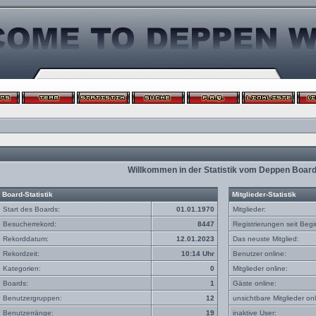
Willkommen in der Statistik vom Deppen Boar
Board-Statistik
Mitglieder-Statistik
Start des Boards:
01.01.1970
Mitglieder:
Besucherrekord:
8447
Registrierungen seit Begi
Rekorddatum:
12.01.2023
Das neuste Mitglied:
Rekordzeit:
10:14 Uhr
Benutzer online:
Kategorien:
0
Mitglieder online:
Boards:
1
Gäste online:
Benutzergruppen:
12
unsichtbare Mitglieder onl
Benutzerränge:
19
inaktive User: