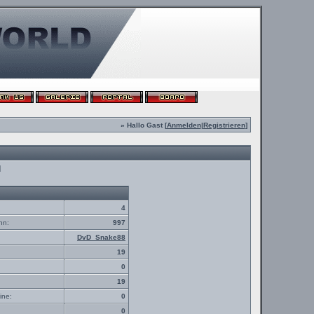
» Hallo Gast [
Anmelden
|
Registrieren
]
d
4
nn:
997
DvD_Snake88
19
0
19
ine:
0
0