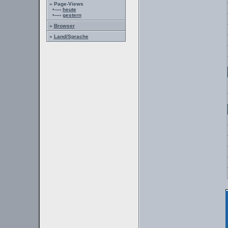
» Page-Views
•—›
heute
•—›
gestern
»
Browser
»
Land/Sprache