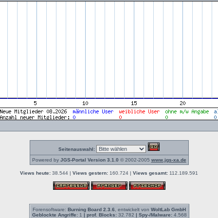
Seitenauswahl:
Powered by
JGS-Portal Version 3.1.0
© 2002-2005
www.jgs-xa.de
Views heute:
38.544 |
Views gestern:
160.724 |
Views gesamt:
112.189.591
Forensoftware:
Burning Board 2.3.6
, entwickelt von
WoltLab GmbH
Geblockte Angriffe:
1
| prof. Blocks:
32.782
| Spy-/Malware:
4.568