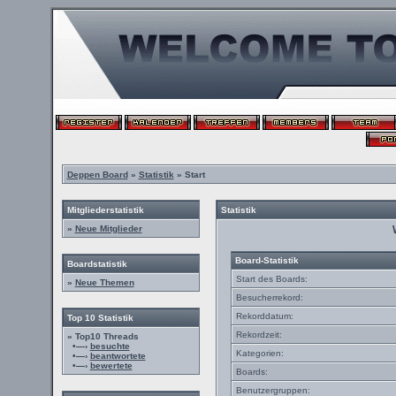
Deppen Board
»
Statistik
» Start
Mitgliederstatistik
Statistik
»
Neue Mitglieder
Board-Statistik
Boardstatistik
Start des Boards:
»
Neue Themen
Besucherrekord:
Rekorddatum:
Top 10 Statistik
Rekordzeit:
» Top10 Threads
•—›
besuchte
Kategorien:
•—›
beantwortete
•—›
bewertete
Boards:
Benutzergruppen: