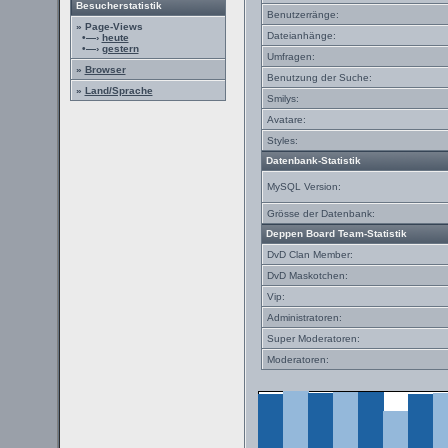
Besucherstatistik
Benutzerränge:
» Page-Views
Dateianhänge:
•—›
heute
•—›
gestern
Umfragen:
»
Browser
Benutzung der Suche:
»
Land/Sprache
Smilys:
Avatare:
Styles:
Datenbank-Statistik
MySQL Version:
Grösse der Datenbank:
Deppen Board Team-Statistik
DvD Clan Member:
DvD Maskotchen:
Vip:
Administratoren:
Super Moderatoren:
Moderatoren: