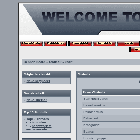
Deppen Board
»
Statistik
» Start
Mitgliederstatistik
Statistik
»
Neue Mitglieder
Board-Statistik
Boardstatistik
Start des Boards:
»
Neue Themen
Besucherrekord:
Rekorddatum:
Top 10 Statistik
Rekordzeit:
» Top10 Threads
•—›
besuchte
Kategorien:
•—›
beantwortete
•—›
bewertete
Boards:
Benutzergruppen: