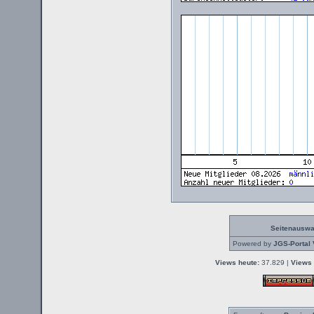
Seitenauswa
Powered by
JGS-Portal 
Views heute:
37.829 |
Views 