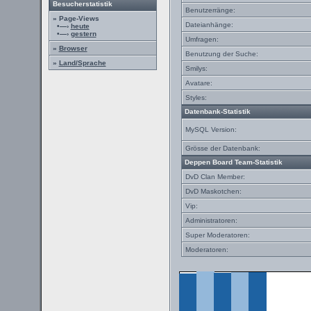
Besucherstatistik
Benutzerränge:
» Page-Views
Dateianhänge:
•—›
heute
•—›
gestern
Umfragen:
»
Browser
Benutzung der Suche:
»
Land/Sprache
Smilys:
Avatare:
Styles:
Datenbank-Statistik
MySQL Version:
Grösse der Datenbank:
Deppen Board Team-Statistik
DvD Clan Member:
DvD Maskotchen:
Vip:
Administratoren:
Super Moderatoren:
Moderatoren: