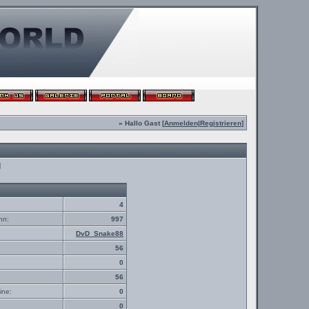
» Hallo Gast [
Anmelden
|
Registrieren
]
d
4
nn:
997
DvD_Snake88
56
0
56
ine:
0
0