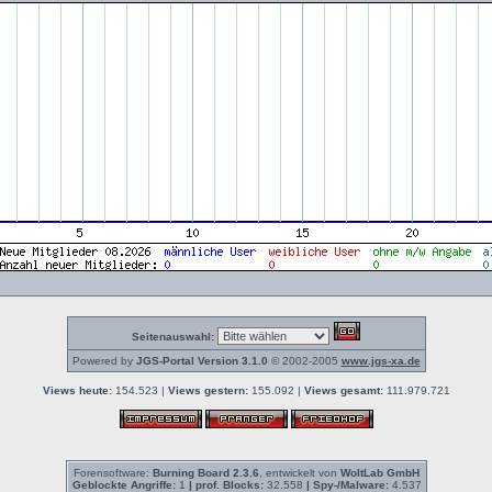
Seitenauswahl:
Powered by
JGS-Portal Version 3.1.0
© 2002-2005
www.jgs-xa.de
Views heute:
154.523 |
Views gestern:
155.092 |
Views gesamt:
111.979.721
Forensoftware:
Burning Board 2.3.6
, entwickelt von
WoltLab GmbH
Geblockte Angriffe:
1
| prof. Blocks:
32.558
| Spy-/Malware:
4.537