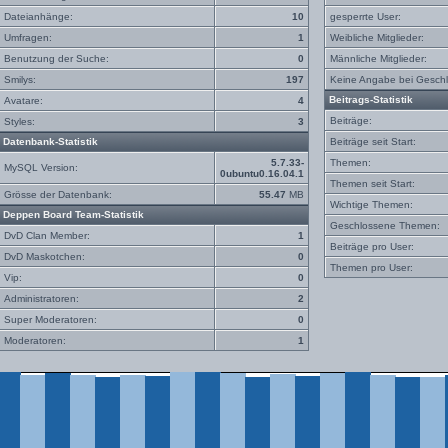
Dateianhänge:
10
gesperrte User:
Umfragen:
1
Weibliche Mitglieder:
Benutzung der Suche:
0
Männliche Mitglieder:
Smilys:
197
Keine Angabe bei Geschl
Beitrags-Statistik
Avatare:
4
Beiträge:
Styles:
3
Datenbank-Statistik
Beiträge seit Start:
5.7.33-
Themen:
MySQL Version:
0ubuntu0.16.04.1
Themen seit Start:
Grösse der Datenbank:
55.47
MB
Wichtige Themen:
Deppen Board Team-Statistik
Geschlossene Themen:
DvD Clan Member:
1
Beiträge pro User:
DvD Maskotchen:
0
Themen pro User:
Vip:
0
Administratoren:
2
Super Moderatoren:
0
Moderatoren:
1