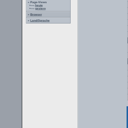
» Page-Views
•—›
heute
•—›
gestern
»
Browser
»
Land/Sprache