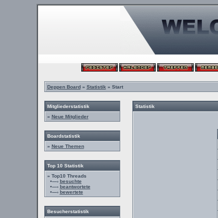
Deppen Board
»
Statistik
» Start
Mitgliederstatistik
Statistik
»
Neue Mitglieder
Boardstatistik
»
Neue Themen
Top 10 Statistik
» Top10 Threads
•—›
besuchte
•—›
beantwortete
•—›
bewertete
Besucherstatistik