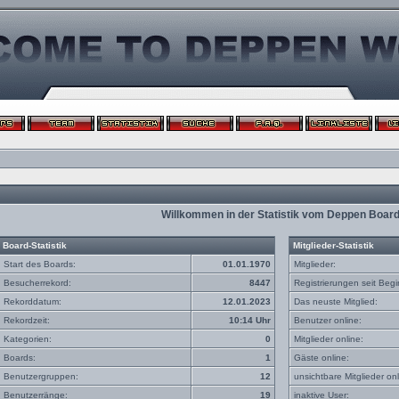
Willkommen in der Statistik vom Deppen Boar
Board-Statistik
Mitglieder-Statistik
Start des Boards:
01.01.1970
Mitglieder:
Besucherrekord:
8447
Registrierungen seit Begi
Rekorddatum:
12.01.2023
Das neuste Mitglied:
Rekordzeit:
10:14 Uhr
Benutzer online:
Kategorien:
0
Mitglieder online:
Boards:
1
Gäste online:
Benutzergruppen:
12
unsichtbare Mitglieder onl
Benutzerränge:
19
inaktive User: