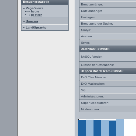
Besucherstatistik
Benutzerränge:
» Page-Views
Dateianhänge:
•—›
heute
•—›
gestern
Umfragen:
»
Browser
Benutzung der Suche:
»
Land/Sprache
Smilys:
Avatare:
Styles:
Datenbank-Statistik
MySQL Version:
Grösse der Datenbank:
Deppen Board Team-Statistik
DvD Clan Member:
DvD Maskotchen:
Vip:
Administratoren:
Super Moderatoren:
Moderatoren: