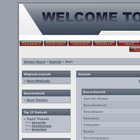
Deppen Board
»
Statistik
» Start
Mitgliederstatistik
Statistik
»
Neue Mitglieder
Board-Statistik
Boardstatistik
Start des Boards:
»
Neue Themen
Besucherrekord:
Rekorddatum:
Top 10 Statistik
Rekordzeit:
» Top10 Threads
•—›
besuchte
Kategorien:
•—›
beantwortete
•—›
bewertete
Boards:
Benutzergruppen: