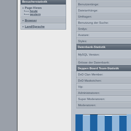
Besucherstatistik
Benutzerränge:
» Page-Views
Dateianhänge:
•—›
heute
•—›
gestern
Umfragen:
»
Browser
Benutzung der Suche:
»
Land/Sprache
Smilys:
Avatare:
Styles:
Datenbank-Statistik
MySQL Version:
Grösse der Datenbank:
Deppen Board Team-Statistik
DvD Clan Member:
DvD Maskotchen:
Vip:
Administratoren:
Super Moderatoren:
Moderatoren: