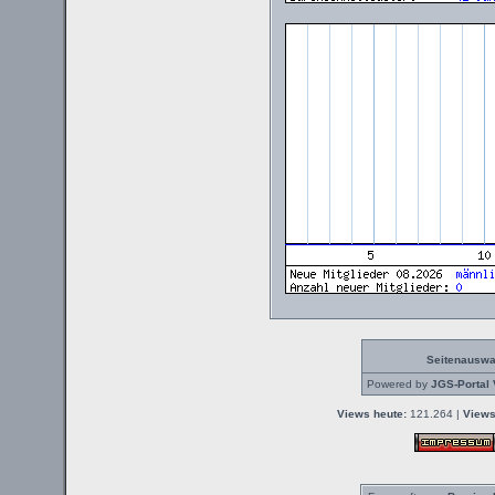
Seitenauswa
Powered by
JGS-Portal 
Views heute:
121.264 |
Views