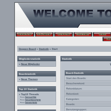
Deppen Board
»
Statistik
» Start
Mitgliederstatistik
Statistik
»
Neue Mitglieder
Board-Statistik
Boardstatistik
Start des Boards:
»
Neue Themen
Besucherrekord:
Rekorddatum:
Top 10 Statistik
Rekordzeit:
» Top10 Threads
•—›
besuchte
Kategorien:
•—›
beantwortete
•—›
bewertete
Boards:
Benutzergruppen: