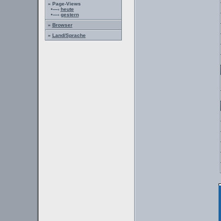
» Page-Views
•—›
heute
•—›
gestern
»
Browser
»
Land/Sprache