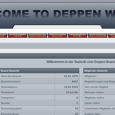
Willkommen in der Statistik vom Deppen Boar
Board-Statistik
Mitglieder-Statistik
Start des Boards:
01.01.1970
Mitglieder:
Besucherrekord:
8447
Registrierungen seit Begi
Rekorddatum:
12.01.2023
Das neuste Mitglied:
Rekordzeit:
10:14 Uhr
Benutzer online:
Kategorien:
0
Mitglieder online:
Boards:
1
Gäste online:
Benutzergruppen:
12
unsichtbare Mitglieder onl
Benutzerränge:
19
inaktive User: