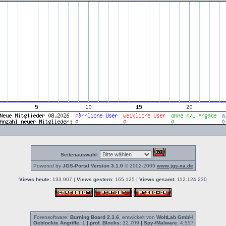
Seitenauswahl:
Powered by
JGS-Portal Version 3.1.0
© 2002-2005
www.jgs-xa.de
Views heute:
133.907 |
Views gestern:
165.125 |
Views gesamt:
112.124.230
Forensoftware:
Burning Board 2.3.6
, entwickelt von
WoltLab GmbH
Geblockte Angriffe:
1
| prof. Blocks:
32.709
| Spy-/Malware:
4.557