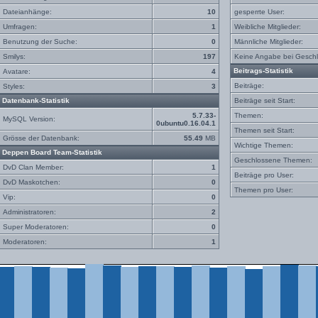
Dateianhänge:
10
gesperrte User:
Umfragen:
1
Weibliche Mitglieder:
Benutzung der Suche:
0
Männliche Mitglieder:
Smilys:
197
Keine Angabe bei Geschl
Beitrags-Statistik
Avatare:
4
Beiträge:
Styles:
3
Datenbank-Statistik
Beiträge seit Start:
5.7.33-
Themen:
MySQL Version:
0ubuntu0.16.04.1
Themen seit Start:
Grösse der Datenbank:
55.49
MB
Wichtige Themen:
Deppen Board Team-Statistik
Geschlossene Themen:
DvD Clan Member:
1
Beiträge pro User:
DvD Maskotchen:
0
Themen pro User:
Vip:
0
Administratoren:
2
Super Moderatoren:
0
Moderatoren:
1