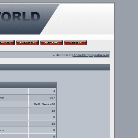
» Hallo Gast [
Anmelden
|
Registrieren
]
d
4
nn:
997
DvD_Snake88
18
0
18
ine:
0
0