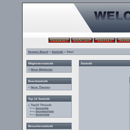
Deppen Board
»
Statistik
» Start
Mitgliederstatistik
Statistik
»
Neue Mitglieder
Boardstatistik
»
Neue Themen
Top 10 Statistik
» Top10 Threads
•—›
besuchte
•—›
beantwortete
•—›
bewertete
Besucherstatistik