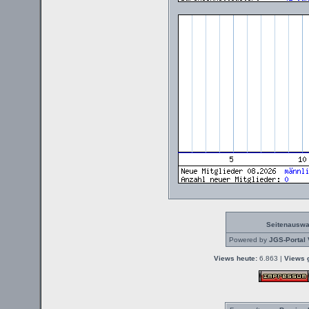
Seitenauswa
Powered by
JGS-Portal 
Views heute:
6.863 |
Views 