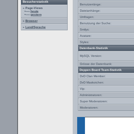
Besucherstatistik
Benutzerränge:
» Page-Views
Dateianhänge:
•—›
heute
•—›
gestern
Umfragen:
»
Browser
Benutzung der Suche:
»
Land/Sprache
Smilys:
Avatare:
Styles:
Datenbank-Statistik
MySQL Version:
Grösse der Datenbank:
Deppen Board Team-Statistik
DvD Clan Member:
DvD Maskotchen:
Vip:
Administratoren:
Super Moderatoren:
Moderatoren: