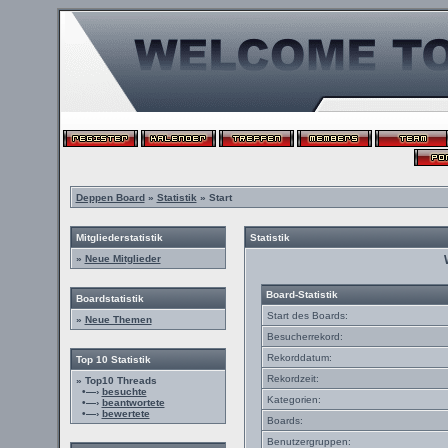
Deppen Board
»
Statistik
» Start
Mitgliederstatistik
Statistik
»
Neue Mitglieder
Board-Statistik
Boardstatistik
Start des Boards:
»
Neue Themen
Besucherrekord:
Rekorddatum:
Top 10 Statistik
Rekordzeit:
» Top10 Threads
•—›
besuchte
Kategorien:
•—›
beantwortete
•—›
bewertete
Boards:
Benutzergruppen: