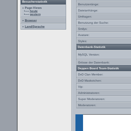
Besucherstatistik
Benutzerränge:
» Page-Views
Dateianhänge:
•—›
heute
•—›
gestern
Umfragen:
»
Browser
Benutzung der Suche:
»
Land/Sprache
Smilys:
Avatare:
Styles:
Datenbank-Statistik
MySQL Version:
Grösse der Datenbank:
Deppen Board Team-Statistik
DvD Clan Member:
DvD Maskotchen:
Vip:
Administratoren:
Super Moderatoren:
Moderatoren: