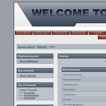
Deppen Board
»
Statistik
» Start
Mitgliederstatistik
Statistik
»
Neue Mitglieder
Board-Statistik
Boardstatistik
Start des Boards:
»
Neue Themen
Besucherrekord:
Rekorddatum:
Top 10 Statistik
Rekordzeit:
» Top10 Threads
•—›
besuchte
Kategorien:
•—›
beantwortete
•—›
bewertete
Boards:
Benutzergruppen: