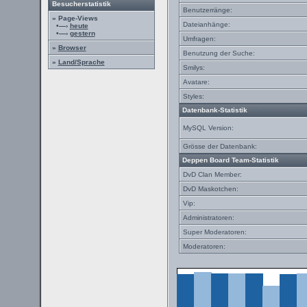
Besucherstatistik
Benutzerränge:
» Page-Views
Dateianhänge:
•—›
heute
•—›
gestern
Umfragen:
»
Browser
Benutzung der Suche:
»
Land/Sprache
Smilys:
Avatare:
Styles:
Datenbank-Statistik
MySQL Version:
Grösse der Datenbank:
Deppen Board Team-Statistik
DvD Clan Member:
DvD Maskotchen:
Vip:
Administratoren:
Super Moderatoren:
Moderatoren: