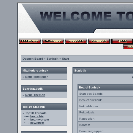
Deppen Board
»
Statistik
» Start
Mitgliederstatistik
Statistik
»
Neue Mitglieder
Board-Statistik
Boardstatistik
Start des Boards:
»
Neue Themen
Besucherrekord:
Rekorddatum:
Top 10 Statistik
Rekordzeit:
» Top10 Threads
•—›
besuchte
Kategorien:
•—›
beantwortete
•—›
bewertete
Boards:
Benutzergruppen: