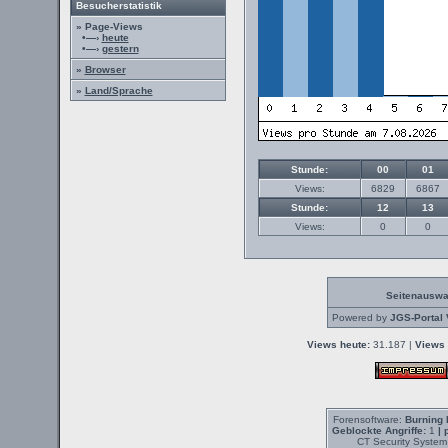
Besucherstatistik
» Page-Views
•—›
heute
•—›
gestern
»
Browser
»
Land/Sprache
Stunde:
00
01
Views:
6829
6867
Stunde:
12
13
Views:
0
0
Seitenauswa
Powered by
JGS-Portal 
Views heute:
31.187 |
Views 
Forensoftware:
Burning 
Geblockte Angriffe:
1
| 
CT Security System