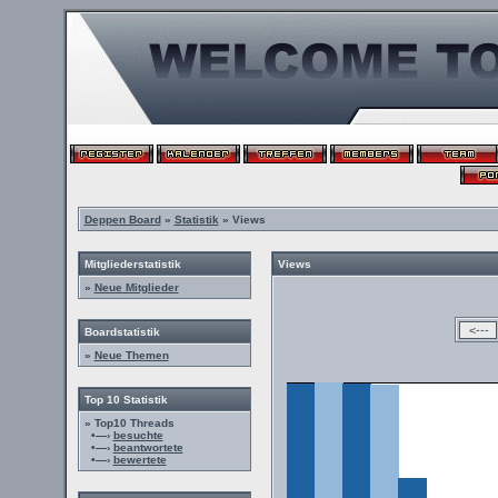
Deppen Board
»
Statistik
» Views
Mitgliederstatistik
Views
»
Neue Mitglieder
Boardstatistik
»
Neue Themen
Top 10 Statistik
» Top10 Threads
•—›
besuchte
•—›
beantwortete
•—›
bewertete