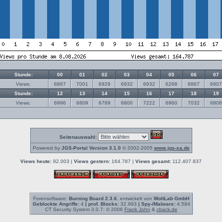
Stunde:
00
01
02
03
04
05
06
07
Views:
6867
7001
6929
6932
6932
6268
6867
6907
Stunde:
12
13
14
15
16
17
18
19
Views:
6996
6809
6789
6800
7222
6960
7032
6808
Seitenauswahl:
Powered by
JGS-Portal Version 3.1.0
© 2002-2005
www.jgs-xa.de
Views heute:
92.003 |
Views gestern:
164.787 |
Views gesamt:
112.407.837
Forensoftware:
Burning Board 2.3.6
, entwickelt von
WoltLab GmbH
Geblockte Angriffe:
4
| prof. Blocks:
32.993
| Spy-/Malware:
4.584
CT Security System 3.0.7: © 2006
Frank John
&
cback.de