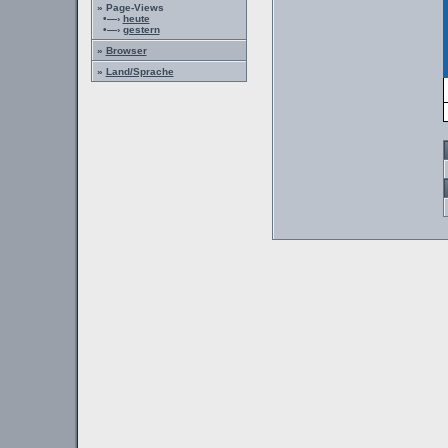
» Page-Views
•—›
heute
•—›
gestern
»
Browser
»
Land/Sprache