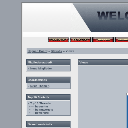
Deppen Board
»
Statistik
» Views
Mitgliederstatistik
Views
»
Neue Mitglieder
Boardstatistik
»
Neue Themen
Top 10 Statistik
» Top10 Threads
•—›
besuchte
•—›
beantwortete
•—›
bewertete
Besucherstatistik