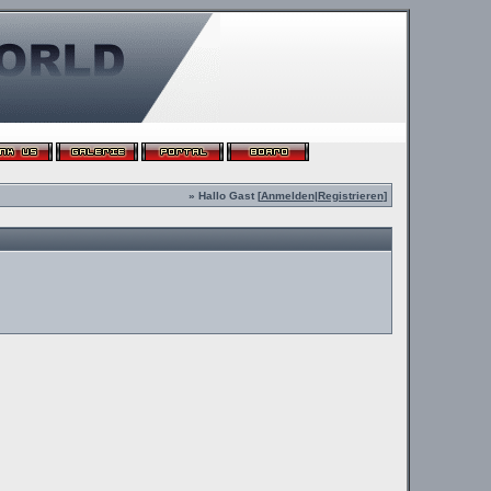
» Hallo Gast [
Anmelden
|
Registrieren
]