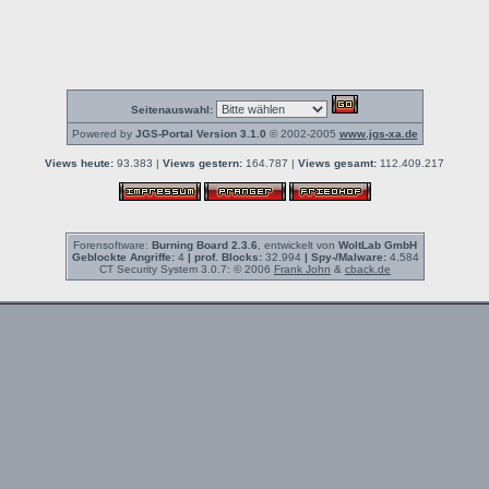
Seitenauswahl:
Powered by
JGS-Portal Version 3.1.0
© 2002-2005
www.jgs-xa.de
Views heute:
93.383 |
Views gestern:
164.787 |
Views gesamt:
112.409.217
Forensoftware:
Burning Board 2.3.6
, entwickelt von
WoltLab GmbH
Geblockte Angriffe:
4
| prof. Blocks:
32.994
| Spy-/Malware:
4.584
CT Security System 3.0.7: © 2006
Frank John
&
cback.de