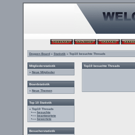
Deppen Board
»
Statistik
» Top10 besuchte Threads
Mitgliederstatistik
Top10 besuchte Threads
»
Neue Mitglieder
Boardstatistik
»
Neue Themen
Top 10 Statistik
» Top10 Threads
•—›
besuchte
•—›
beantwortete
•—›
bewertete
Besucherstatistik