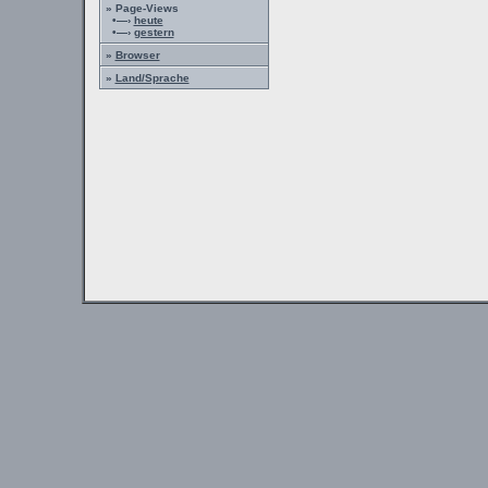
» Page-Views
•—›
heute
•—›
gestern
»
Browser
»
Land/Sprache