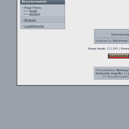
Besucherstatistik
» Page-Views
•—›
heute
•—›
gestern
»
Browser
»
Land/Sprache
Seitenauswa
Powered by
JGS-Portal 
Views heute:
121.985 |
Views
Forensoftware:
Burning 
Geblockte Angriffe:
1
| 
CT Security System