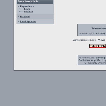
Besucherstatistik
» Page-Views
•—›
heute
•—›
gestern
»
Browser
»
Land/Sprache
Seitenauswa
Powered by
JGS-Portal 
Views heute:
41.639 |
Views 
Forensoftware:
Burning 
Geblockte Angriffe:
1
| 
CT Security System