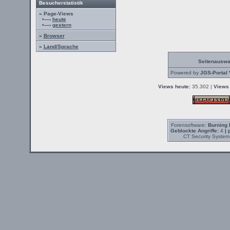
Besucherstatistik
» Page-Views
•—›
heute
•—›
gestern
»
Browser
»
Land/Sprache
Seitenauswa
Powered by
JGS-Portal 
Views heute:
35.302 |
Views 
Forensoftware:
Burning 
Geblockte Angriffe:
4
| 
CT Security System