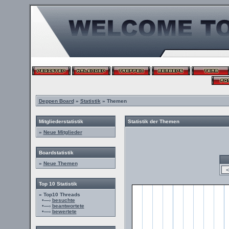
Deppen Board
»
Statistik
» Themen
Mitgliederstatistik
Statistik der Themen
»
Neue Mitglieder
Boardstatistik
»
Neue Themen
Top 10 Statistik
» Top10 Threads
•—›
besuchte
•—›
beantwortete
•—›
bewertete