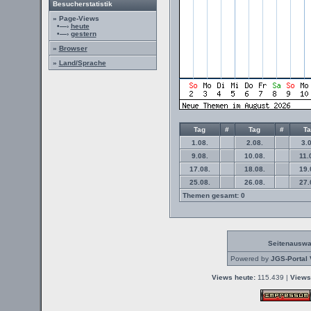
Besucherstatistik
» Page-Views
•—›
heute
•—›
gestern
»
Browser
»
Land/Sprache
Tag
#
Tag
#
T
1.08.
2.08.
3.0
9.08.
10.08.
11.
17.08.
18.08.
19.
25.08.
26.08.
27.
Themen gesamt: 0
Seitenauswa
Powered by
JGS-Portal 
Views heute:
115.439 |
Views