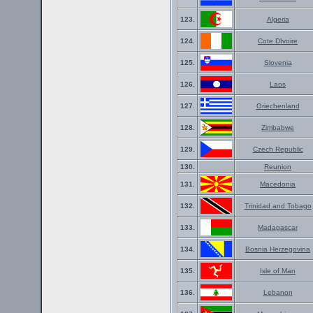
123.
Algeria
124.
Cote DIvoire
125.
Slovenia
126.
Laos
127.
Griechenland
128.
Zimbabwe
129.
Czech Republic
130.
Reunion
131.
Macedonia
132.
Trinidad and Tobago
133.
Madagascar
134.
Bosnia Herzegovina
135.
Isle of Man
136.
Lebanon