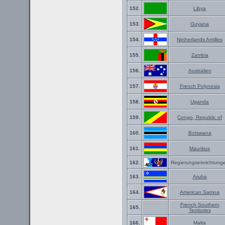
152.
Libya
153.
Guyana
154.
Netherlands Antilles
155.
Zambia
156.
Australien
157.
French Polynesia
158.
Uganda
159.
Congo, Republic of
160.
Botswana
161.
Mauritius
162.
Regierungseinrichtung
163.
Aruba
164.
American Samoa
French Southern
165.
Territories
166.
Malta