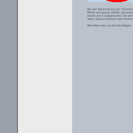
Bei der Berechnung der "
Kuchen
Werte auf ganze Zahlen gerundet.
wurde auf 1 aufgerundet, da sons
wäre. Daraus können sich leicht
Wir bitten dies zu Entschuldigen.