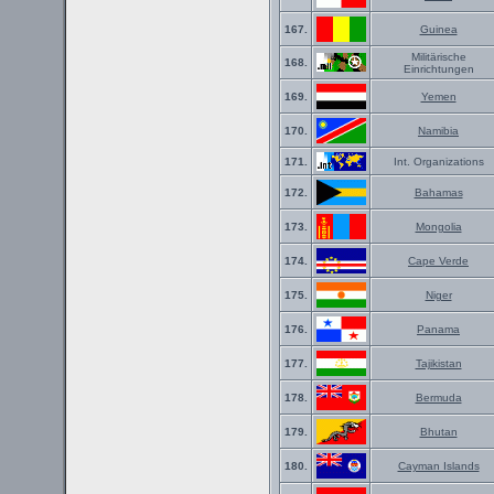
167.
Guinea
Militärische
168.
Einrichtungen
169.
Yemen
170.
Namibia
171.
Int. Organizations
172.
Bahamas
173.
Mongolia
174.
Cape Verde
175.
Niger
176.
Panama
177.
Tajikistan
178.
Bermuda
179.
Bhutan
180.
Cayman Islands