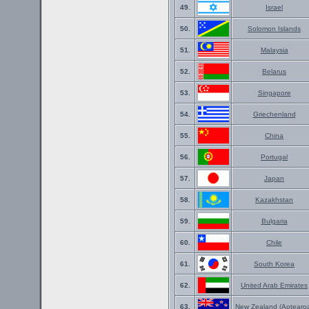
49.
Israel
50.
Solomon Islands
51.
Malaysia
52.
Belarus
53.
Singapore
54.
Griechenland
55.
China
56.
Portugal
57.
Japan
58.
Kazakhstan
59.
Bulgaria
60.
Chile
61.
South Korea
62.
United Arab Emirates
63.
New Zealand (Aotearo