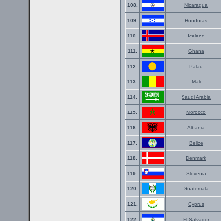
108.
Nicaragua
109.
Honduras
110.
Iceland
111.
Ghana
112.
Palau
113.
Mali
114.
Saudi Arabia
115.
Morocco
116.
Albania
117.
Belize
118.
Denmark
119.
Slovenia
120.
Guatemala
121.
Cyprus
122.
El Salvador