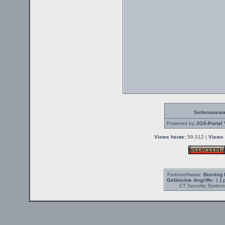
Seitenauswa
Powered by
JGS-Portal 
Views heute:
59.012 |
Views 
Forensoftware:
Burning 
Geblockte Angriffe:
1
| 
CT Security System