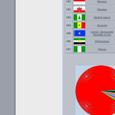
181.
Monaco
182.
Gibraltar
183.
Norfolk Island
184.
Senegal
Congo, Democratic
185.
Republic of the
186.
Afghanistan
187.
Nigeria