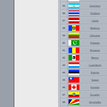
35.
Argentina
36.
Thailand
37.
Latvia
38.
Moldova
39.
Lithuania
40.
Pakistan
41.
Romania
42.
Mexico
43.
Luxemburg
44.
Estonia
45.
Taiwan
46.
Kanada
47.
Ecuador
48.
Seychelles