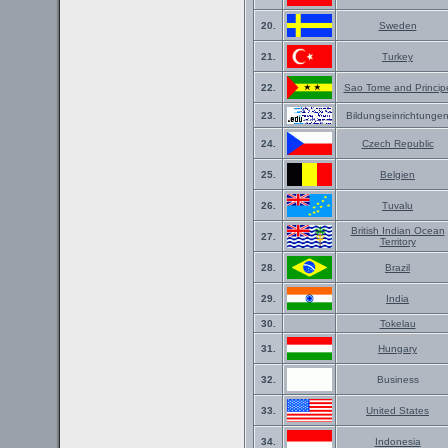
20.
Sweden
21.
Turkey
22.
Sao Tome and Princip
23.
Bildungseinrichtunge
24.
Czech Republic
25.
Belgien
26.
Tuvalu
British Indian Ocean
27.
Territory
28.
Brazil
29.
India
30.
Tokelau
31.
Hungary
32.
Business
33.
United States
34.
Indonesia