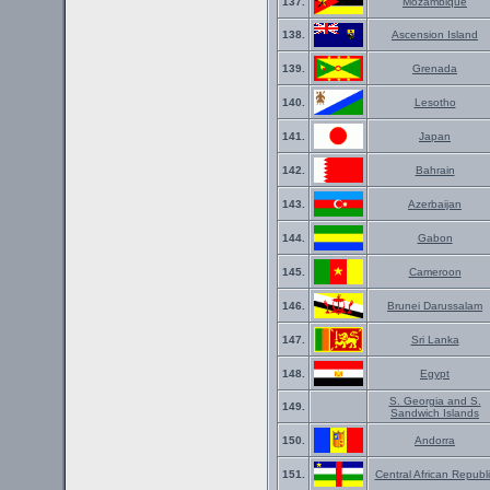
137.
Mozambique
138.
Ascension Island
139.
Grenada
140.
Lesotho
141.
Japan
142.
Bahrain
143.
Azerbaijan
144.
Gabon
145.
Cameroon
146.
Brunei Darussalam
147.
Sri Lanka
148.
Egypt
S. Georgia and S.
149.
Sandwich Islands
150.
Andorra
151.
Central African Republi