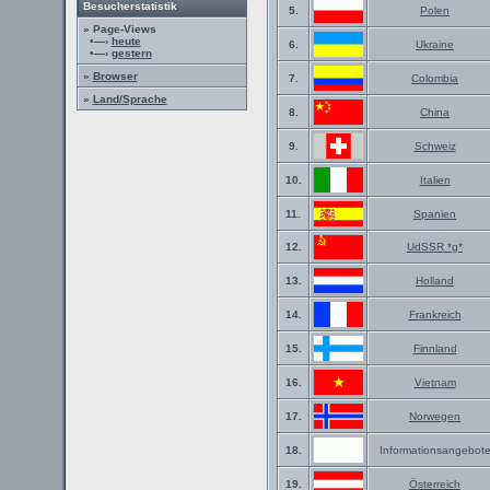
Besucherstatistik
5.
Polen
» Page-Views
•—›
heute
6.
Ukraine
•—›
gestern
»
Browser
7.
Colombia
»
Land/Sprache
8.
China
9.
Schweiz
10.
Italien
11.
Spanien
12.
UdSSR *g*
13.
Holland
14.
Frankreich
15.
Finnland
16.
Vietnam
17.
Norwegen
18.
Informationsangebot
19.
Österreich