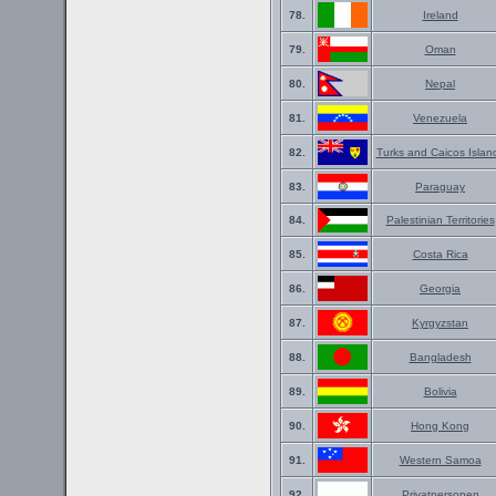
78.
Ireland
79.
Oman
80.
Nepal
81.
Venezuela
82.
Turks and Caicos Islan
83.
Paraguay
84.
Palestinian Territories
85.
Costa Rica
86.
Georgia
87.
Kyrgyzstan
88.
Bangladesh
89.
Bolivia
90.
Hong Kong
91.
Western Samoa
92.
Privatpersonen