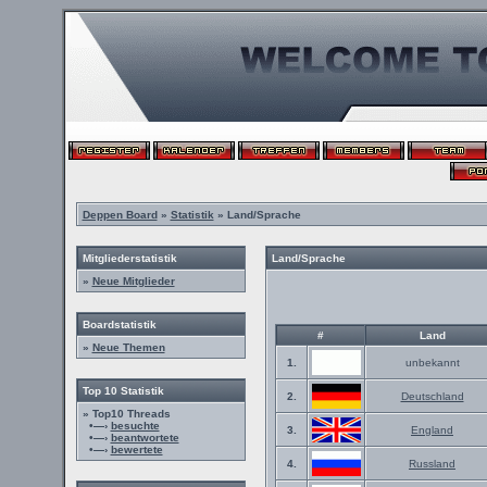
Deppen Board
»
Statistik
» Land/Sprache
Mitgliederstatistik
Land/Sprache
»
Neue Mitglieder
Boardstatistik
#
Land
»
Neue Themen
1.
unbekannt
Top 10 Statistik
2.
Deutschland
» Top10 Threads
•—›
besuchte
3.
England
•—›
beantwortete
•—›
bewertete
4.
Russland