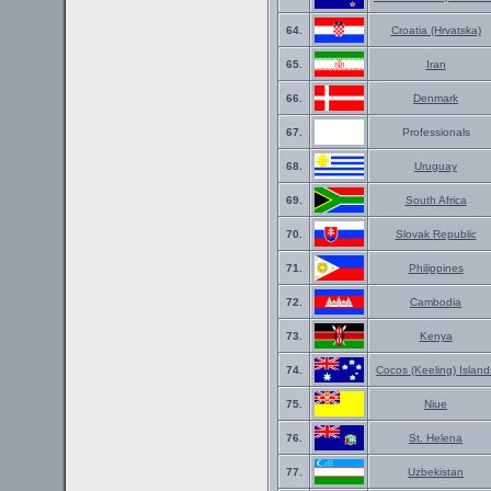
64.
Croatia (Hrvatska)
65.
Iran
66.
Denmark
67.
Professionals
68.
Uruguay
69.
South Africa
70.
Slovak Republic
71.
Philippines
72.
Cambodia
73.
Kenya
74.
Cocos (Keeling) Island
75.
Niue
76.
St. Helena
77.
Uzbekistan