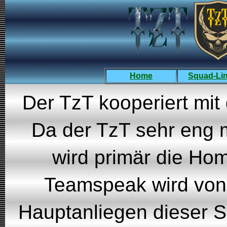
Home
Squad-Li
Der TzT kooperiert mi
Da der TzT sehr eng 
wird primär die Ho
Teamspeak wird von
Hauptanliegen dieser Sei