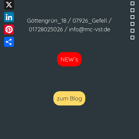
Facebook
X
Göttengrün_18 / 07926_Gefell /
LinkedIn
01728025026 / info@mc-vst.de
Pinterest
Teilen
NEW´s
zum Blog