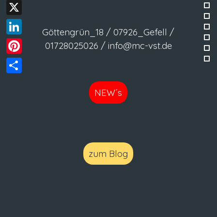
Facebook
X
Göttengrün_18 / 07926_Gefell /
LinkedIn
01728025026 / info@mc-vst.de
Pinterest
Teilen
NEW´s
zum Blog