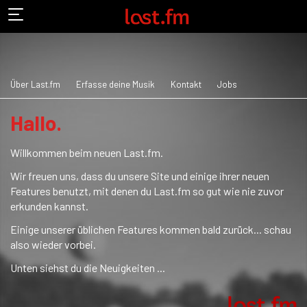
Über Last.fm
Erfasse deine Musik
Kontakt
Jobs
Hallo.
Willkommen beim neuen Last.fm.
Wir freuen uns, dass du unsere Site und einige ihrer neuen
Features benutzt, mit denen du Last.fm so gut wie nie zuvor
erkunden kannst.
Einige unserer üblichen Features kommen bald zurück... schau
also wieder vorbei.
Unten siehst du die Neuigkeiten ...