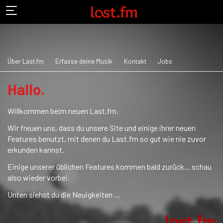
Über Last.fm
Erfasse deine Musik
Kontakt
Jobs
Hallo.
Willkommen beim neuen Last.fm.
Wir freuen uns, dass du unsere Site und einige ihrer neuen
Features benutzt, mit denen du Last.fm so gut wie nie zuvor
erkunden kannst.
Einige unserer üblichen Features kommen bald zurück... schau
also wieder vorbei.
Unten siehst du die Neuigkeiten ...