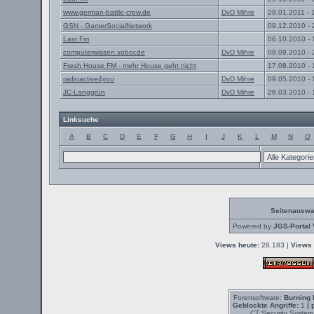
www.german-battle-crew.de
DvD Mihre
29.01.2011 - 
GSN - GamerSocialNetwork
09.12.2010 - 
Last Fm
06.10.2010 - 
computerwissen.xobor.de
DvD Mihre
09.09.2010 - 
Fresh House FM - mehr House geht nicht
17.08.2010 - 
radioactive4you
DvD Mihre
09.05.2010 - 
JC-Langgrün
DvD Mihre
26.03.2010 - 
Linksuche
A
B
C
D
E
F
G
H
I
J
K
L
M
N
O
Seitenauswa
Powered by
JGS-Portal 
Views heute:
28.183 |
Views 
Forensoftware:
Burning 
Geblockte Angriffe:
1
| 
CT Security System