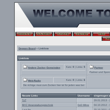
Deppen Board
» Linkliste
Linkliste
Kats:
0
| Links:
5
Andere Zocker Gemeinden
Partner
Partner und Spon
Kats:
0
| Links:
6
Web-Radio
Die richtige musi zum Zocken hier ist für jeden was bei
Neuste Links
Username
eingetragen 
TzT
29.01.2013 - 
M+C Veranstaltungstechnik
DvD Mihre
04.10.2012 - 
Laut.fm
25.10.2011 - 