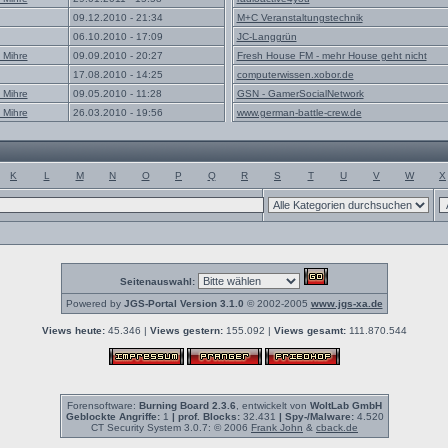
09.12.2010 - 21:34
M+C Veranstaltungstechnik
06.10.2010 - 17:09
JC-Langgrün
 Mihre
09.09.2010 - 20:27
Fresh House FM - mehr House geht nicht
17.08.2010 - 14:25
computerwissen.xobor.de
 Mihre
09.05.2010 - 11:28
GSN - GamerSocialNetwork
 Mihre
26.03.2010 - 19:56
www.german-battle-crew.de
K
L
M
N
O
P
Q
R
S
T
U
V
W
X
Seitenauswahl:
Powered by
JGS-Portal Version 3.1.0
© 2002-2005
www.jgs-xa.de
Views heute:
45.346 |
Views gestern:
155.092 |
Views gesamt:
111.870.544
Forensoftware:
Burning Board 2.3.6
, entwickelt von
WoltLab GmbH
Geblockte Angriffe:
1
| prof. Blocks:
32.431
| Spy-/Malware:
4.520
CT Security System 3.0.7: © 2006
Frank John
&
cback.de