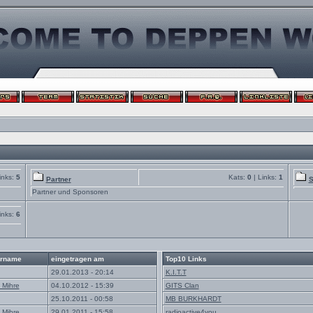
inks:
5
Kats:
0
| Links:
1
Partner
S
Partner und Sponsoren
inks:
6
rname
eingetragen am
Top10 Links
29.01.2013 - 20:14
K.I.T.T
 Mihre
04.10.2012 - 15:39
GITS Clan
25.10.2011 - 00:58
MB BURKHARDT
 Mihre
29.01.2011 - 15:58
radioactive4you