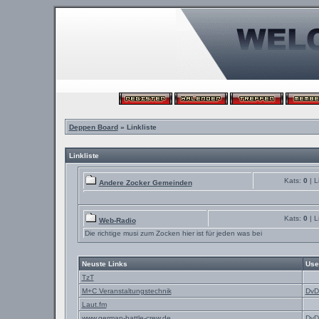
Deppen Board
» Linkliste
Linkliste
Kats:
0
| L
Andere Zocker Gemeinden
Kats:
0
| L
Web-Radio
Die richtige musi zum Zocken hier ist für jeden was bei
Neuste Links
Use
TzT
M+C Veranstaltungstechnik
DvD
Laut.fm
www.german-battle-crew.de
DvD