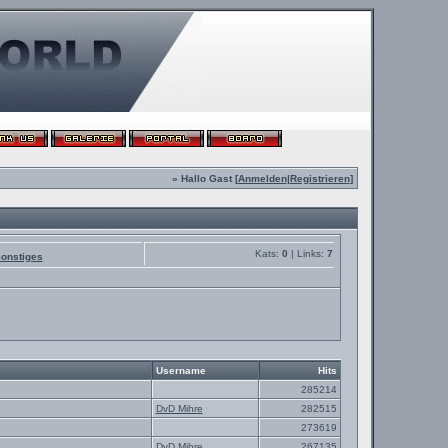
» Hallo Gast [
Anmelden
|
Registrieren
]
Kats:
0
| Links:
7
onstiges
Username
Hits
285214
DvD Mihre
282515
273619
DvD Mihre
267135