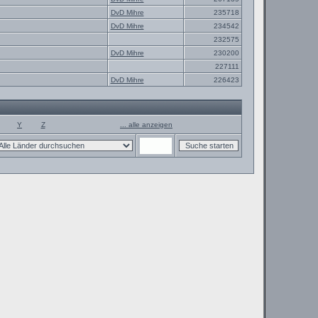
DvD Mihre
235718
DvD Mihre
234542
232575
DvD Mihre
230200
227111
DvD Mihre
226423
Y
Z
... alle anzeigen