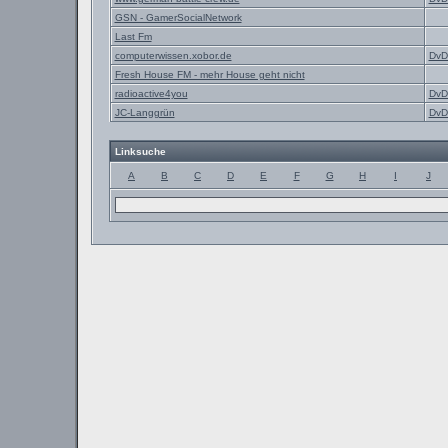
GSN - GamerSocialNetwork
Last Fm
computerwissen.xobor.de
DvD
Fresh House FM - mehr House geht nicht
radioactive4you
DvD
JC-Langgrün
DvD
Linksuche
A
B
C
D
E
F
G
H
I
J