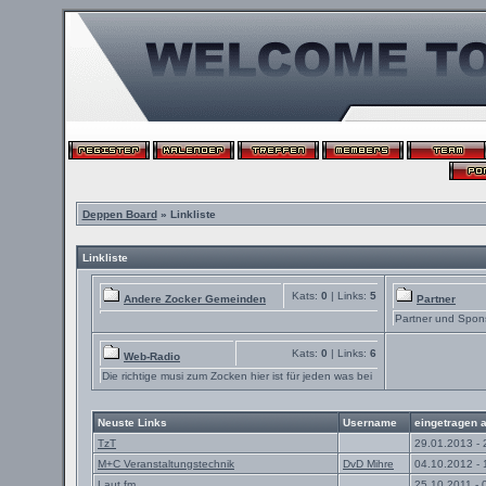
Deppen Board
» Linkliste
Linkliste
Kats:
0
| Links:
5
Andere Zocker Gemeinden
Partner
Partner und Spon
Kats:
0
| Links:
6
Web-Radio
Die richtige musi zum Zocken hier ist für jeden was bei
Neuste Links
Username
eingetragen 
TzT
29.01.2013 - 
M+C Veranstaltungstechnik
DvD Mihre
04.10.2012 - 
Laut.fm
25.10.2011 - 