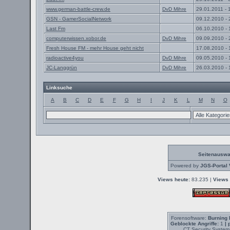
www.german-battle-crew.de
DvD Mihre
29.01.2011 - 
GSN - GamerSocialNetwork
09.12.2010 - 
Last Fm
06.10.2010 - 
computerwissen.xobor.de
DvD Mihre
09.09.2010 - 
Fresh House FM - mehr House geht nicht
17.08.2010 - 
radioactive4you
DvD Mihre
09.05.2010 - 
JC-Langgrün
DvD Mihre
26.03.2010 - 
Linksuche
A
B
C
D
E
F
G
H
I
J
K
L
M
N
O
Seitenauswa
Powered by
JGS-Portal 
Views heute:
83.235 |
Views 
Forensoftware:
Burning 
Geblockte Angriffe:
1
| 
CT Security System