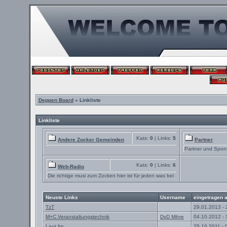
Deppen Board
» Linkliste
Linkliste
Kats:
0
| Links:
5
Andere Zocker Gemeinden
Partner
Partner und Spon
Kats:
0
| Links:
6
Web-Radio
Die richtige musi zum Zocken hier ist für jeden was bei
Neuste Links
Username
eingetragen 
TzT
29.01.2013 - 
M+C Veranstaltungstechnik
DvD Mihre
04.10.2012 - 
Laut.fm
25.10.2011 - 