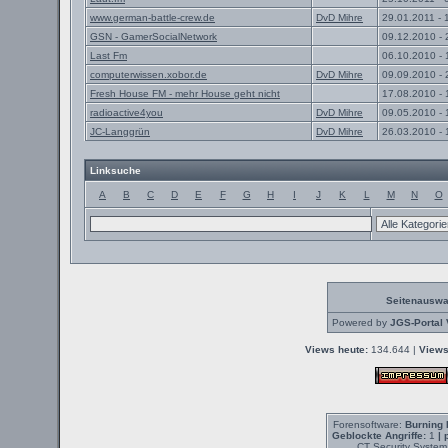
www.german-battle-crew.de
DvD Mihre
29.01.2011 - 
GSN - GamerSocialNetwork
09.12.2010 - 
Last Fm
06.10.2010 - 
computerwissen.xobor.de
DvD Mihre
09.09.2010 - 
Fresh House FM - mehr House geht nicht
17.08.2010 - 
radioactive4you
DvD Mihre
09.05.2010 - 
JC-Langgrün
DvD Mihre
26.03.2010 - 
Linksuche
A
B
C
D
E
F
G
H
I
J
K
L
M
N
O
Seitenauswa
Powered by
JGS-Portal 
Views heute:
134.644 |
Views
Forensoftware:
Burning 
Geblockte Angriffe:
1
| 
CT Security System