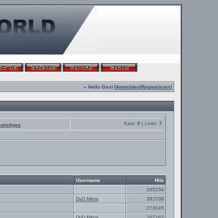
» Hallo Gast [
Anmelden
|
Registrieren
]
Kats:
0
| Links:
7
onstiges
Username
Hits
285234
DvD Mihre
282538
273645
DvD Mihre
267162