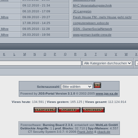
09.12.2010 - 21:34
M+C Veranstaltungstechnik
06.10.2010 - 17:09
JC-Langgrün
 Mihre
09.09.2010 - 20:27
Fresh House FM - mehr House geht nicht
17.08.2010 - 14:25
computerwissen.xobor.de
 Mihre
09.05.2010 - 11:28
GSN - GamerSocialNetwork
 Mihre
26.03.2010 - 19:56
www.german-battle-crew.de
K
L
M
N
O
P
Q
R
S
T
U
V
W
X
Seitenauswahl:
Powered by
JGS-Portal Version 3.1.0
© 2002-2005
www.jgs-xa.de
Views heute:
134.591 |
Views gestern:
165.125 |
Views gesamt:
112.124.914
Forensoftware:
Burning Board 2.3.6
, entwickelt von
WoltLab GmbH
Geblockte Angriffe:
1
| prof. Blocks:
32.710
| Spy-/Malware:
4.557
CT Security System 3.0.7: © 2006
Frank John
&
cback.de