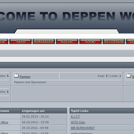
inks:
5
Kats:
0
| Links:
1
Partner
S
Partner und Sponsoren
inks:
6
rname
eingetragen am
Top10 Links
29.01.2013 - 20:14
K.I.T.T
 Mihre
04.10.2012 - 15:39
GITS Clan
25.10.2011 - 00:58
MB BURKHARDT
 Mihre
29.01.2011 - 15:58
radioactive4you