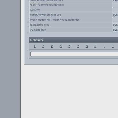
GSN - GamerSocialNetwork
Last Fm
computerwissen.xobor.de
DvD
Fresh House FM - mehr House geht nicht
radioactive4you
DvD
JC-Langgrün
DvD
Linksuche
A
B
C
D
E
F
G
H
I
J