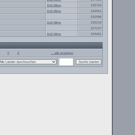
DvD Mihre
235745
DvD Mihre
234561
232598
DvD Mihre
230219
227137
DvD Mihre
226441
Y
Z
... alle anzeigen