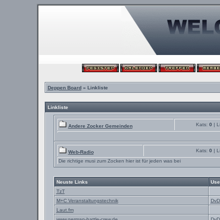
Deppen Board
» Linkliste
Linkliste
Kats:
0
| L
Andere Zocker Gemeinden
Kats:
0
| L
Web-Radio
Die richtige musi zum Zocken hier ist für jeden was bei
Neuste Links
Use
TzT
M+C Veranstaltungstechnik
DvD
Laut.fm
www.german-battle-crew.de
DvD