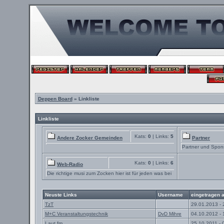
Deppen Board
» Linkliste
Linkliste
Kats:
0
| Links:
5
Andere Zocker Gemeinden
Partner
Partner und Spon
Kats:
0
| Links:
6
Web-Radio
Die richtige musi zum Zocken hier ist für jeden was bei
Neuste Links
Username
eingetragen 
TzT
29.01.2013 - 
M+C Veranstaltungstechnik
DvD Mihre
04.10.2012 - 
Laut.fm
25.10.2011 - 