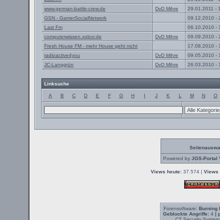
www.german-battle-crew.de
DvD Mihre
29.01.2011 - 
GSN - GamerSocialNetwork
09.12.2010 - 
Last Fm
06.10.2010 - 
computerwissen.xobor.de
DvD Mihre
09.09.2010 - 
Fresh House FM - mehr House geht nicht
17.08.2010 - 
radioactive4you
DvD Mihre
09.05.2010 - 
JC-Langgrün
DvD Mihre
26.03.2010 - 
Linksuche
A
B
C
D
E
F
G
H
I
J
K
L
M
N
O
Seitenauswa
Powered by
JGS-Portal 
Views heute:
37.574 |
Views 
Forensoftware:
Burning 
Geblockte Angriffe:
4
| 
CT Security System