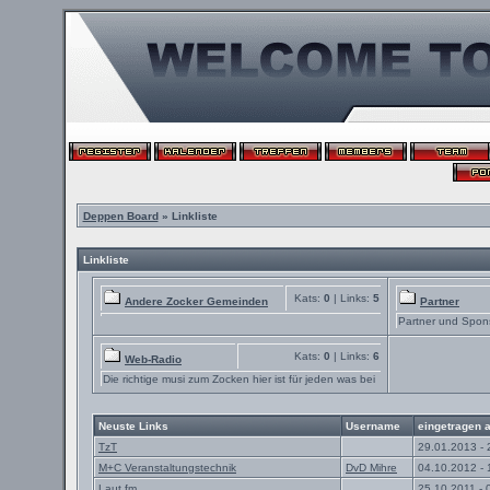
Deppen Board
» Linkliste
Linkliste
Kats:
0
| Links:
5
Andere Zocker Gemeinden
Partner
Partner und Spon
Kats:
0
| Links:
6
Web-Radio
Die richtige musi zum Zocken hier ist für jeden was bei
Neuste Links
Username
eingetragen 
TzT
29.01.2013 - 
M+C Veranstaltungstechnik
DvD Mihre
04.10.2012 - 
Laut.fm
25.10.2011 - 