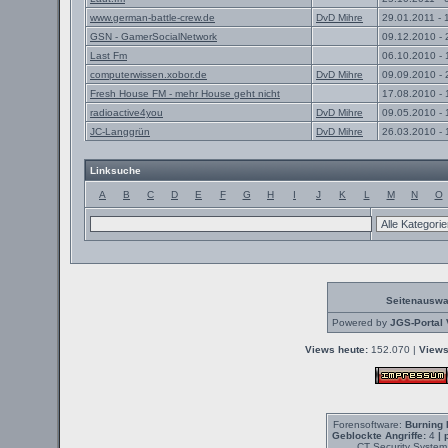
www.german-battle-crew.de
DvD Mihre
29.01.2011 - 
GSN - GamerSocialNetwork
09.12.2010 - 
Last Fm
06.10.2010 - 
computerwissen.xobor.de
DvD Mihre
09.09.2010 - 
Fresh House FM - mehr House geht nicht
17.08.2010 - 
radioactive4you
DvD Mihre
09.05.2010 - 
JC-Langgrün
DvD Mihre
26.03.2010 - 
Linksuche
A
B
C
D
E
F
G
H
I
J
K
L
M
N
O
Seitenauswa
Powered by
JGS-Portal 
Views heute:
152.070 |
Views
Forensoftware:
Burning 
Geblockte Angriffe:
4
| 
CT Security System