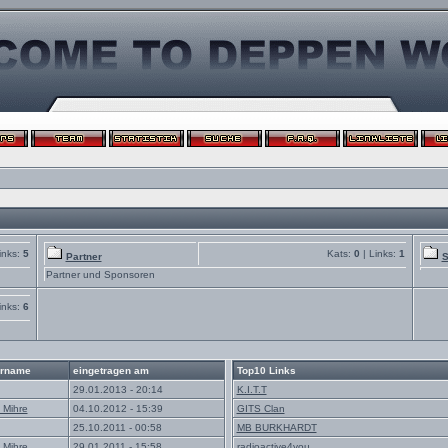
inks:
5
Kats:
0
| Links:
1
Partner
S
Partner und Sponsoren
inks:
6
rname
eingetragen am
Top10 Links
29.01.2013 - 20:14
K.I.T.T
 Mihre
04.10.2012 - 15:39
GITS Clan
25.10.2011 - 00:58
MB BURKHARDT
 Mihre
29.01.2011 - 15:58
radioactive4you