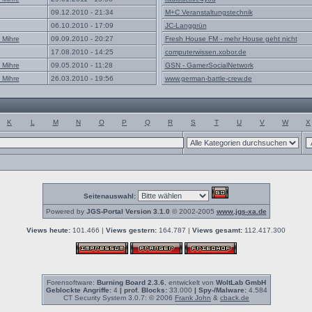
09.12.2010 - 21:34
M+C Veranstaltungstechnik
06.10.2010 - 17:09
JC-Langgrün
 Mihre
09.09.2010 - 20:27
Fresh House FM - mehr House geht nicht
17.08.2010 - 14:25
computerwissen.xobor.de
 Mihre
09.05.2010 - 11:28
GSN - GamerSocialNetwork
 Mihre
26.03.2010 - 19:56
www.german-battle-crew.de
K
L
M
N
O
P
Q
R
S
T
U
V
W
X
Seitenauswahl:
Powered by
JGS-Portal Version 3.1.0
© 2002-2005
www.jgs-xa.de
Views heute:
101.466 |
Views gestern:
164.787 |
Views gesamt:
112.417.300
Forensoftware:
Burning Board 2.3.6
, entwickelt von
WoltLab GmbH
Geblockte Angriffe:
4
| prof. Blocks:
33.000
| Spy-/Malware:
4.584
CT Security System 3.0.7: © 2006
Frank John
&
cback.de