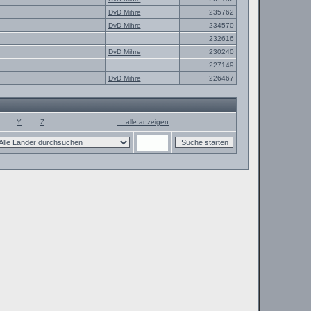
DvD Mihre
235762
DvD Mihre
234570
232616
DvD Mihre
230240
227149
DvD Mihre
226467
Y
Z
... alle anzeigen