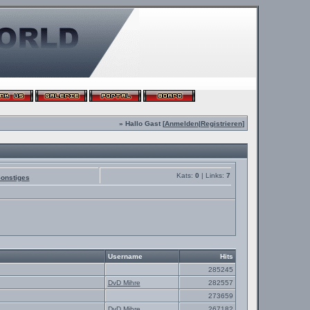
» Hallo Gast [
Anmelden
|
Registrieren
]
Kats:
0
| Links:
7
onstiges
Username
Hits
285245
DvD Mihre
282557
273659
DvD Mihre
267182