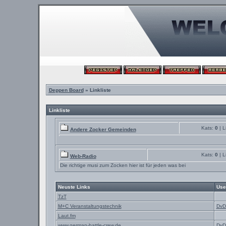
Deppen Board
» Linkliste
Linkliste
Kats:
0
| L
Andere Zocker Gemeinden
Kats:
0
| L
Web-Radio
Die richtige musi zum Zocken hier ist für jeden was bei
Neuste Links
Use
TzT
M+C Veranstaltungstechnik
DvD
Laut.fm
www.german-battle-crew.de
DvD