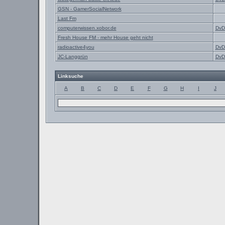
GSN - GamerSocialNetwork
Last Fm
computerwissen.xobor.de
DvD
Fresh House FM - mehr House geht nicht
radioactive4you
DvD
JC-Langgrün
DvD
Linksuche
A
B
C
D
E
F
G
H
I
J