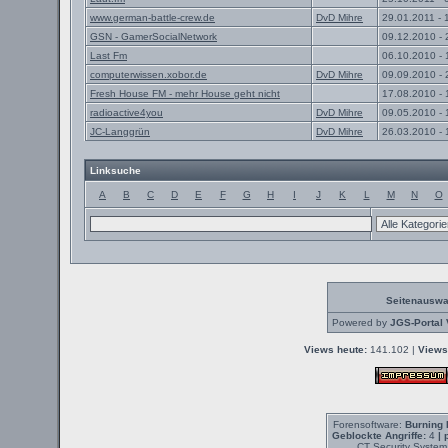
www.german-battle-crew.de
DvD Mihre
29.01.2011 - 
GSN - GamerSocialNetwork
09.12.2010 - 
Last Fm
06.10.2010 - 
computerwissen.xobor.de
DvD Mihre
09.09.2010 - 
Fresh House FM - mehr House geht nicht
17.08.2010 - 
radioactive4you
DvD Mihre
09.05.2010 - 
JC-Langgrün
DvD Mihre
26.03.2010 - 
Linksuche
A
B
C
D
E
F
G
H
I
J
K
L
M
N
O
Seitenauswa
Powered by
JGS-Portal 
Views heute:
141.102 |
Views
Forensoftware:
Burning 
Geblockte Angriffe:
4
| 
CT Security System