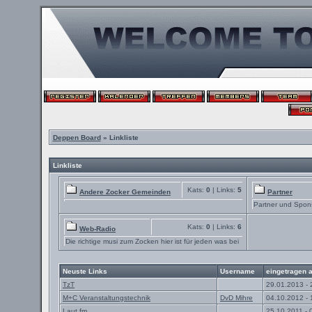
Deppen Board
» Linkliste
Linkliste
Kats:
0
| Links:
5
Andere Zocker Gemeinden
Partner
Partner und Spon
Kats:
0
| Links:
6
Web-Radio
Die richtige musi zum Zocken hier ist für jeden was bei
Neuste Links
Username
eingetragen 
TzT
29.01.2013 - 
M+C Veranstaltungstechnik
DvD Mihre
04.10.2012 - 
Laut.fm
25.10.2011 - 