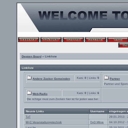
Deppen Board
» Linkliste
Linkliste
Kats:
0
| Links:
5
Andere Zocker Gemeinden
Partner
Partner und Spon
Kats:
0
| Links:
6
Web-Radio
Die richtige musi zum Zocken hier ist für jeden was bei
Neuste Links
Username
eingetragen 
TzT
29.01.2013 - 
M+C Veranstaltungstechnik
DvD Mihre
04.10.2012 - 
Laut.fm
25.10.2011 - 