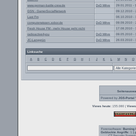
www.german-battle-crew.de
DvD Mihre
29.01.2011 - 
GSN - GamerSocialNetwork
09.12.2010 - 
Last Fm
06.10.2010 - 
computerwissen.xobor.de
DvD Mihre
09.09.2010 - 
Fresh House FM - mehr House geht nicht
17.08.2010 - 
radioactive4you
DvD Mihre
09.05.2010 - 
JC-Langgrün
DvD Mihre
26.03.2010 - 
Linksuche
A
B
C
D
E
F
G
H
I
J
K
L
M
N
O
Seitenauswa
Powered by
JGS-Portal 
Views heute:
155.080 |
Views
Forensoftware:
Burning 
Geblockte Angriffe:
1
| 
CT Security System