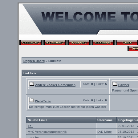
Deppen Board
» Linkliste
Linkliste
Kats:
0
| Links:
5
Andere Zocker Gemeinden
Partner
Partner und Spon
Kats:
0
| Links:
6
Web-Radio
Die richtige musi zum Zocken hier ist für jeden was bei
Neuste Links
Username
eingetragen 
TzT
29.01.2013 - 
M+C Veranstaltungstechnik
DvD Mihre
04.10.2012 - 
Laut.fm
25.10.2011 - 