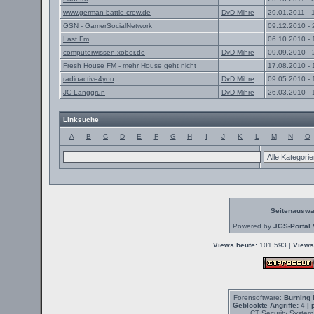
www.german-battle-crew.de
DvD Mihre
29.01.2011 - 
GSN - GamerSocialNetwork
09.12.2010 - 
Last Fm
06.10.2010 - 
computerwissen.xobor.de
DvD Mihre
09.09.2010 - 
Fresh House FM - mehr House geht nicht
17.08.2010 - 
radioactive4you
DvD Mihre
09.05.2010 - 
JC-Langgrün
DvD Mihre
26.03.2010 - 
Linksuche
A
B
C
D
E
F
G
H
I
J
K
L
M
N
O
Seitenauswa
Powered by
JGS-Portal 
Views heute:
101.593 |
Views
Forensoftware:
Burning 
Geblockte Angriffe:
4
| 
CT Security System