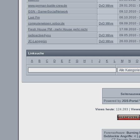
www.german-battle-crew.de
DvD Mihre
29.01.2011 - 
GSN - GamerSocialNetwork
09.12.2010 - 
Last Fm
06.10.2010 - 
computerwissen.xobor.de
DvD Mihre
09.09.2010 - 
Fresh House FM - mehr House geht nicht
17.08.2010 - 
radioactive4you
DvD Mihre
09.05.2010 - 
JC-Langgrün
DvD Mihre
26.03.2010 - 
Linksuche
A
B
C
D
E
F
G
H
I
J
K
L
M
N
O
Seitenauswa
Powered by
JGS-Portal 
Views heute:
124.283 |
Views
Forensoftware:
Burning 
Geblockte Angriffe:
4
| 
CT Security System