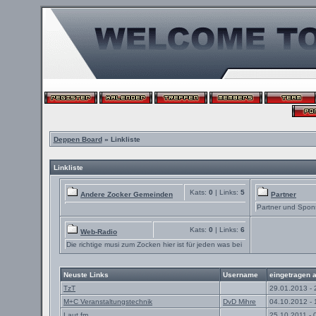
Deppen Board
» Linkliste
Linkliste
Kats:
0
| Links:
5
Andere Zocker Gemeinden
Partner
Partner und Spon
Kats:
0
| Links:
6
Web-Radio
Die richtige musi zum Zocken hier ist für jeden was bei
Neuste Links
Username
eingetragen 
TzT
29.01.2013 - 
M+C Veranstaltungstechnik
DvD Mihre
04.10.2012 - 
Laut.fm
25.10.2011 - 