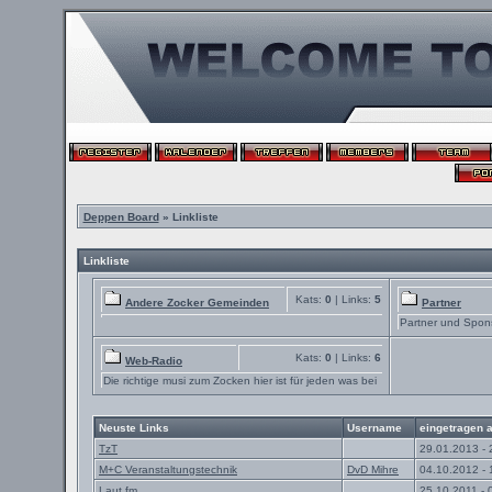
Deppen Board
» Linkliste
Linkliste
Kats:
0
| Links:
5
Andere Zocker Gemeinden
Partner
Partner und Spon
Kats:
0
| Links:
6
Web-Radio
Die richtige musi zum Zocken hier ist für jeden was bei
Neuste Links
Username
eingetragen 
TzT
29.01.2013 - 
M+C Veranstaltungstechnik
DvD Mihre
04.10.2012 - 
Laut.fm
25.10.2011 - 