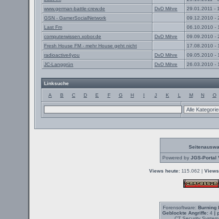
www.german-battle-crew.de
DvD Mihre
29.01.2011 - 
GSN - GamerSocialNetwork
09.12.2010 - 
Last Fm
06.10.2010 - 
computerwissen.xobor.de
DvD Mihre
09.09.2010 - 
Fresh House FM - mehr House geht nicht
17.08.2010 - 
radioactive4you
DvD Mihre
09.05.2010 - 
JC-Langgrün
DvD Mihre
26.03.2010 - 
Linksuche
A
B
C
D
E
F
G
H
I
J
K
L
M
N
O
Seitenauswa
Powered by
JGS-Portal 
Views heute:
115.062 |
Views
Forensoftware:
Burning 
Geblockte Angriffe:
4
| 
CT Security System