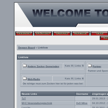
Deppen Board
» Linkliste
Linkliste
Kats:
0
| Links:
5
Andere Zocker Gemeinden
Partner
Partner und Spon
Kats:
0
| Links:
6
Web-Radio
Die richtige musi zum Zocken hier ist für jeden was bei
Neuste Links
Username
eingetragen 
TzT
29.01.2013 - 
M+C Veranstaltungstechnik
DvD Mihre
04.10.2012 - 
Laut.fm
25.10.2011 - 