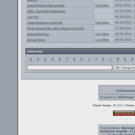
www.german-battle-crew.de
DvD Mihre
29.01.2011 - 
GSN - GamerSocialNetwork
09.12.2010 - 
Last Fm
06.10.2010 - 
computerwissen.xobor.de
DvD Mihre
09.09.2010 - 
Fresh House FM - mehr House geht nicht
17.08.2010 - 
radioactive4you
DvD Mihre
09.05.2010 - 
JC-Langgrün
DvD Mihre
26.03.2010 - 
Linksuche
A
B
C
D
E
F
G
H
I
J
K
L
M
N
O
Seitenauswa
Powered by
JGS-Portal 
Views heute:
36.319 |
Views 
Forensoftware:
Burning 
Geblockte Angriffe:
4
| 
CT Security System