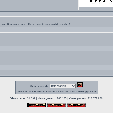
 von Bands oder nach Genre, was besseres gibt es nicht ;)
Seitenauswahl:
Powered by
JGS-Portal Version 3.1.0
© 2002-2005
www.jgs-xa.de
Views heute:
81.597 |
Views gestern:
165.125 |
Views gesamt:
112.071.920