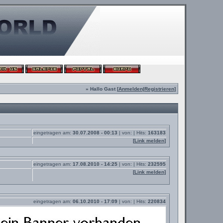
» Hallo Gast [
Anmelden
|
Registrieren
]
eingetragen am:
30.07.2008 - 00:13
| von:
| Hits:
163183
[
Link melden
]
eingetragen am:
17.08.2010 - 14:25
| von:
| Hits:
232595
[
Link melden
]
eingetragen am:
06.10.2010 - 17:09
| von:
| Hits:
220834