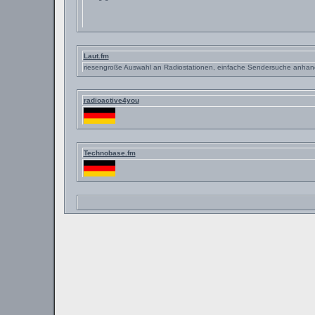
Laut.fm
riesengroße Auswahl an Radiostationen, einfache Sendersuche anhand
radioactive4you
Technobase.fm