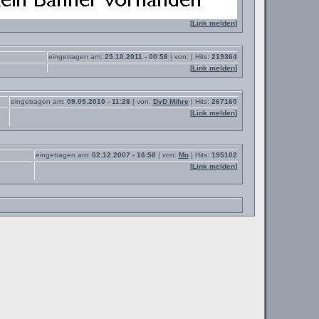
[
Link melden
]
eingetragen am:
25.10.2011 - 00:58
| von:
| Hits:
219364
[
Link melden
]
eingetragen am:
09.05.2010 - 11:28
| von:
DvD Mihre
| Hits:
267160
[
Link melden
]
eingetragen am:
02.12.2007 - 16:58
| von:
Mo
| Hits:
195102
[
Link melden
]