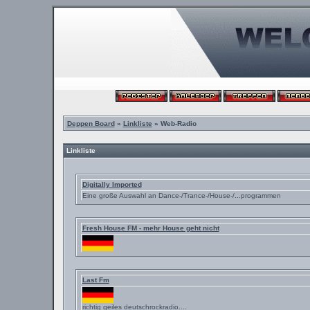
Deppen Board
»
Linkliste
» Web-Radio
Linkliste
Digitally Imported
Eine große Auswahl an Dance-/Trance-/House-/...programmen
Fresh House FM - mehr House geht nicht
Last Fm
richtig geiles deutschrockradio....