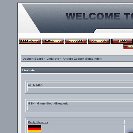
Deppen Board
»
Linkliste
» Andere Zocker Gemeinden
Linkliste
GITS Clan
GSN - GamerSocialNetwork
Party Network