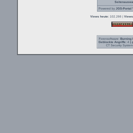
Seitenauswa
Powered by
JGS-Portal 
Views heute:
102.266 |
Views
Forensoftware:
Burning 
Geblockte Angriffe:
4
| 
CT Security System