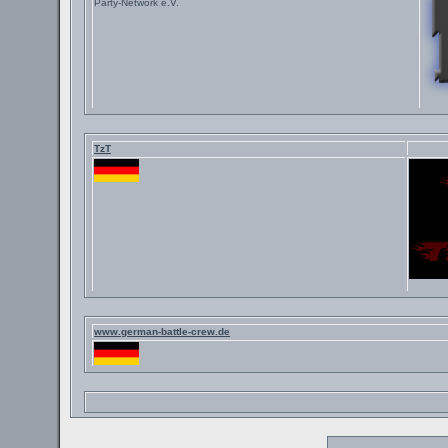
Party-Network e.V.
TzT
www.german-battle-crew.de