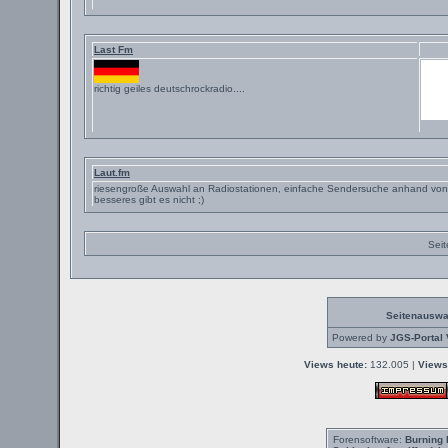
Last Fm
richtig geiles deutschrockradio....
Laut.fm
riesengroße Auswahl an Radiostationen, einfache Sendersuche anhand vo
besseres gibt es nicht ;)
Seit
Seitenauswa
Powered by
JGS-Portal 
Views heute:
132.005 |
Views
Forensoftware:
Burning 