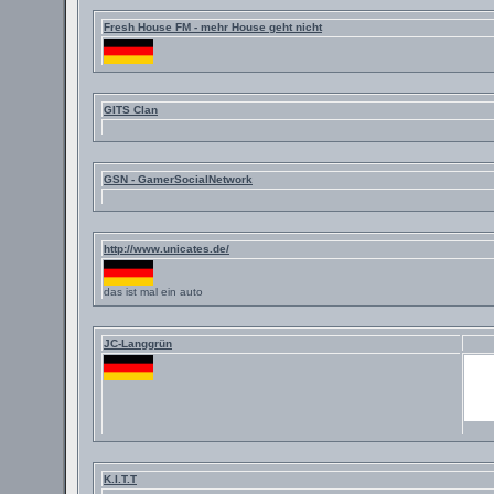
Fresh House FM - mehr House geht nicht
GITS Clan
GSN - GamerSocialNetwork
http://www.unicates.de/
das ist mal ein auto
JC-Langgrün
K.I.T.T