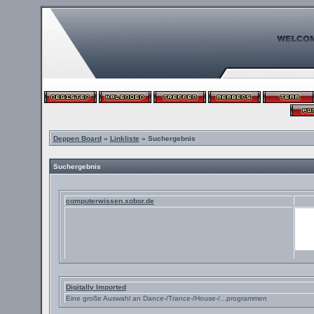
Deppen Board
»
Linkliste
» Suchergebnis
Suchergebnis
computerwissen.xobor.de
Digitally Imported
Eine große Auswahl an Dance-/Trance-/House-/...programmen