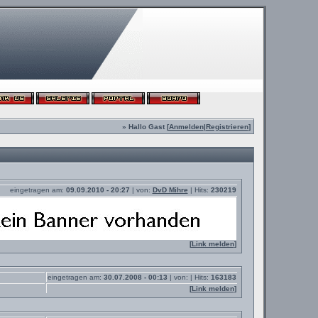
» Hallo Gast [
Anmelden
|
Registrieren
]
eingetragen am:
09.09.2010 - 20:27
| von:
DvD Mihre
| Hits:
230219
[
Link melden
]
eingetragen am:
30.07.2008 - 00:13
| von:
| Hits:
163183
[
Link melden
]