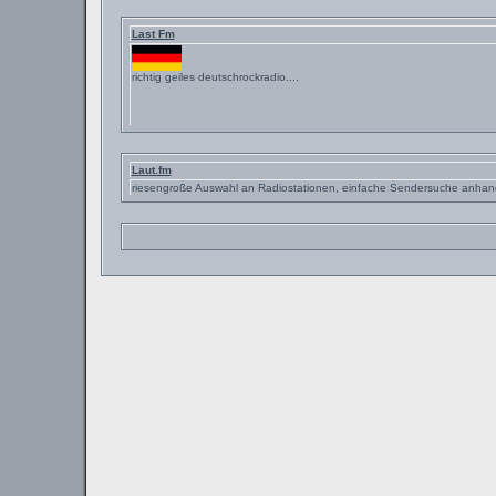
Last Fm
richtig geiles deutschrockradio....
Laut.fm
riesengroße Auswahl an Radiostationen, einfache Sendersuche anhand