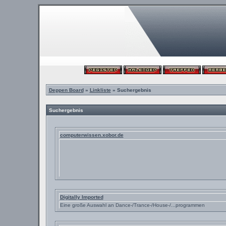
Deppen Board
»
Linkliste
» Suchergebnis
Suchergebnis
computerwissen.xobor.de
Digitally Imported
Eine große Auswahl an Dance-/Trance-/House-/...programmen