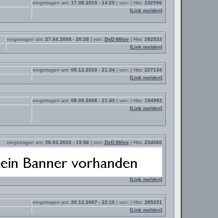
eingetragen am:
17.08.2010 - 14:25
| von:
| Hits:
232596
[
Link melden
]
eingetragen am:
27.04.2008 - 20:38
| von:
DvD Mihre
| Hits:
282533
[
Link melden
]
eingetragen am:
09.12.2010 - 21:34
| von:
| Hits:
227134
[
Link melden
]
eingetragen am:
08.09.2008 - 21:43
| von:
| Hits:
194992
[
Link melden
]
eingetragen am:
26.03.2010 - 19:56
| von:
DvD Mihre
| Hits:
234560
[
Link melden
]
eingetragen am:
20.12.2007 - 22:10
| von:
| Hits:
285231
[
Link melden
]