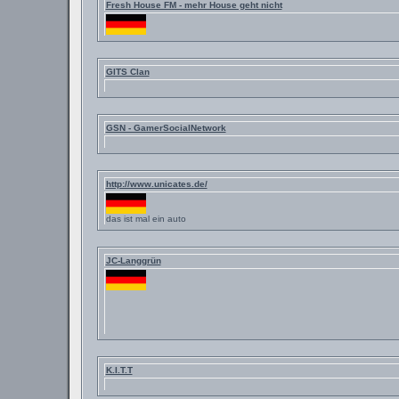
Fresh House FM - mehr House geht nicht
GITS Clan
GSN - GamerSocialNetwork
http://www.unicates.de/
das ist mal ein auto
JC-Langgrün
K.I.T.T