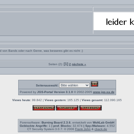
 von Bands oder nach Genre, was besseres gibt es nicht ;)
[1]
Seiten (2):
2
nächste »
Seitenauswahl:
Powered by
JGS-Portal Version 3.1.0
© 2002-2005
www.jgs-xa.de
Views heute:
99.842 |
Views gestern:
165.125 |
Views gesamt:
112.090.165
Forensoftware:
Burning Board 2.3.6
, entwickelt von
WoltLab GmbH
Geblockte Angriffe:
1
| prof. Blocks:
32.674
| Spy-/Malware:
4.552
CT Security System 3.0.7: © 2006
Frank John
&
cback.de