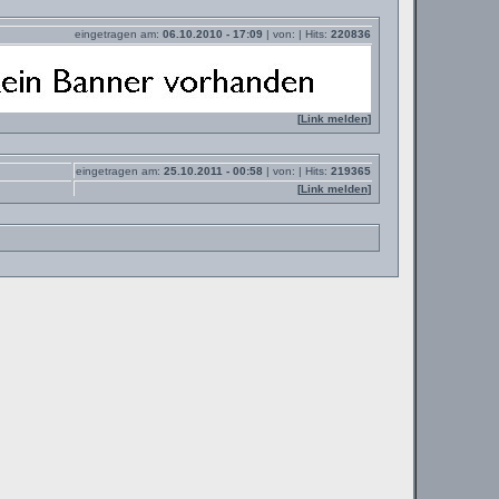
eingetragen am:
06.10.2010 - 17:09
| von:
| Hits:
220836
[
Link melden
]
eingetragen am:
25.10.2011 - 00:58
| von:
| Hits:
219365
[
Link melden
]