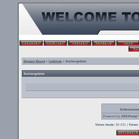
Deppen Board
»
Linkliste
» Suchergebnis
Suchergebnis
Seitenauswa
Powered by
JGS-Portal 
Views heute:
60.031 |
Views 