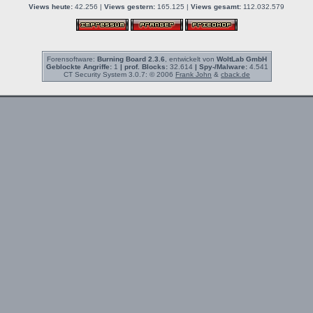
Views heute:
42.256 |
Views gestern:
165.125 |
Views gesamt:
112.032.579
Forensoftware:
Burning Board 2.3.6
, entwickelt von
WoltLab GmbH
Geblockte Angriffe:
1
| prof. Blocks:
32.614
| Spy-/Malware:
4.541
CT Security System 3.0.7: © 2006
Frank John
&
cback.de