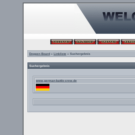
Deppen Board
»
Linkliste
» Suchergebnis
Suchergebnis
www.german-battle-crew.de