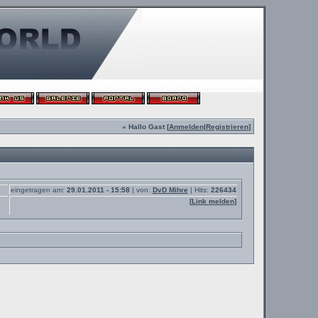
» Hallo Gast [
Anmelden
|
Registrieren
]
eingetragen am:
29.01.2011 - 15:58
| von:
DvD Mihre
| Hits:
226434
[
Link melden
]