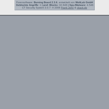
Forensoftware:
Burning Board 2.3.6
, entwickelt von
WoltLab GmbH
Geblockte Angriffe:
1
| prof. Blocks:
32.648
| Spy-/Malware:
4.546
CT Security System 3.0.7: © 2006
Frank John
&
cback.de