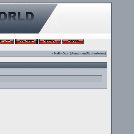
» Hallo Gast [
Anmelden
|
Registrieren
]