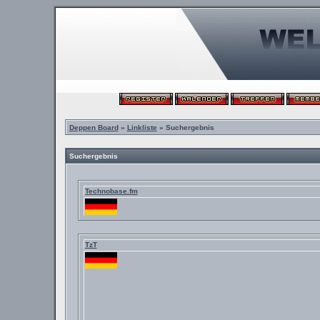
Deppen Board
»
Linkliste
» Suchergebnis
Suchergebnis
Technobase.fm
TzT