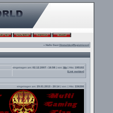
» Hallo Gast [
Anmelden
|
Registrieren
]
eingetragen am:
02.12.2007 - 16:58
| von:
Mo
| Hits:
195102
[
Link melden
]
eingetragen am:
29.01.2013 - 20:14
| von:
| Hits:
226200