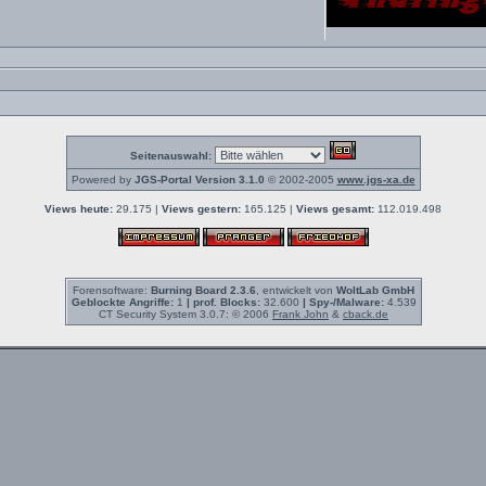
Seitenauswahl:
Powered by
JGS-Portal Version 3.1.0
© 2002-2005
www.jgs-xa.de
Views heute:
29.175 |
Views gestern:
165.125 |
Views gesamt:
112.019.498
Forensoftware:
Burning Board 2.3.6
, entwickelt von
WoltLab GmbH
Geblockte Angriffe:
1
| prof. Blocks:
32.600
| Spy-/Malware:
4.539
CT Security System 3.0.7: © 2006
Frank John
&
cback.de