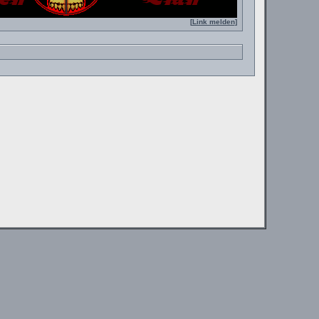
[
Link melden
]