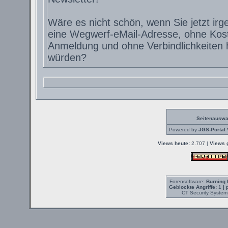
Wäre es nicht schön, wenn Sie jetzt irg
eine Wegwerf-eMail-Adresse, ohne Kos
Anmeldung und ohne Verbindlichkeite
würden?
Seitenauswa
Powered by
JGS-Portal 
Views heute:
2.707 |
Views 
Forensoftware:
Burning 
Geblockte Angriffe:
1
| 
CT Security System