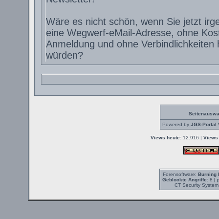
Wäre es nicht schön, wenn Sie jetzt irg
eine Wegwerf-eMail-Adresse, ohne Kos
Anmeldung und ohne Verbindlichkeite
würden?
Seitenauswa
Powered by
JGS-Portal 
Views heute:
12.916 |
Views 
Forensoftware:
Burning 
Geblockte Angriffe:
8
| 
CT Security System