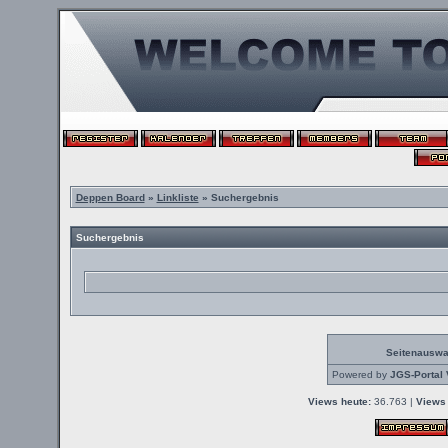
Deppen Board
»
Linkliste
» Suchergebnis
Suchergebnis
Seitenauswa
Powered by
JGS-Portal 
Views heute:
36.763 |
Views 