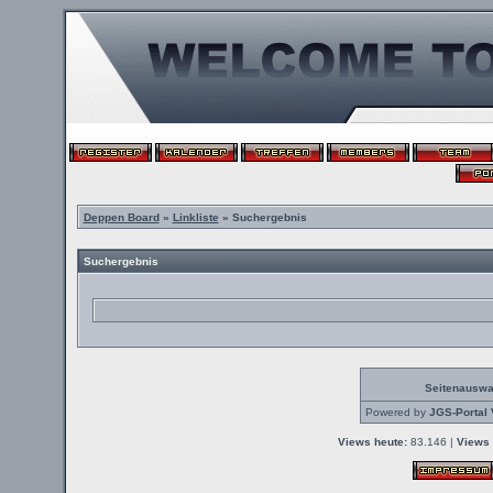
Deppen Board
»
Linkliste
» Suchergebnis
Suchergebnis
Seitenauswa
Powered by
JGS-Portal 
Views heute:
83.146 |
Views 